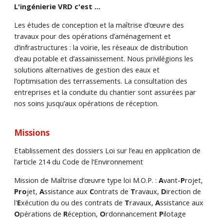
L'ingénierie VRD c'est ...
Les études de conception et la maîtrise d’œuvre des
travaux pour des opérations d’aménagement et
d’infrastructures : la voirie, les réseaux de distribution
d’eau potable et d’assainissement. Nous privilégions les
solutions alternatives de gestion des eaux et
l’optimisation des terrassements. La consultation des
entreprises et la conduite du chantier sont assurées par
nos soins jusqu’aux opérations de réception.
Missions
Etablissement des dossiers Loi sur l’eau en application de
l’article 214 du Code de l’Environnement
Mission de Maîtrise d’œuvre type loi M.O.P. :
A
vant-
P
rojet,
Pro
jet,
A
ssistance aux
C
ontrats de
T
ravaux,
D
irection de
l'
E
xécution du ou des contrats de
T
ravaux,
A
ssistance aux
O
pérations de
R
éception,
O
rdonnancement
P
ilotage