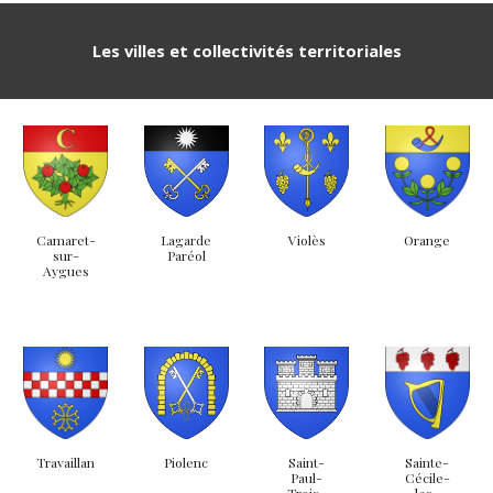
Les villes et collectivités territoriales
Lagarde
Violès
Camaret-
Orange
Paréol
sur-
Aygues
Piolenc
Saint-
Travaillan
Sainte-
Paul-
Cécile-
Trois-
les-