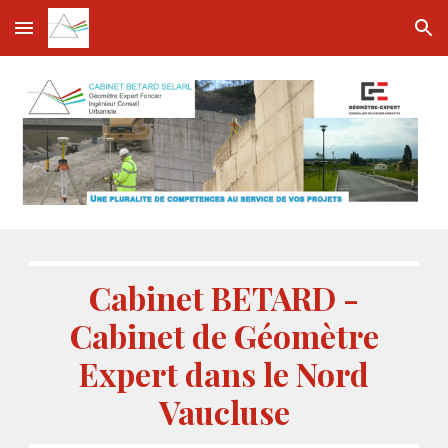
Skip to main content
Skip to navigation
Cabinet BETARD -
Cabinet de Géomètre
Expert dans le Nord
Vaucluse